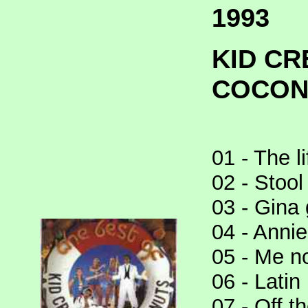
1993
KID CR
COCONU
01 - The l
02 - Stool
03 - Gina 
04 - Annie
05 - Me n
06 - Latin
07 - Off t