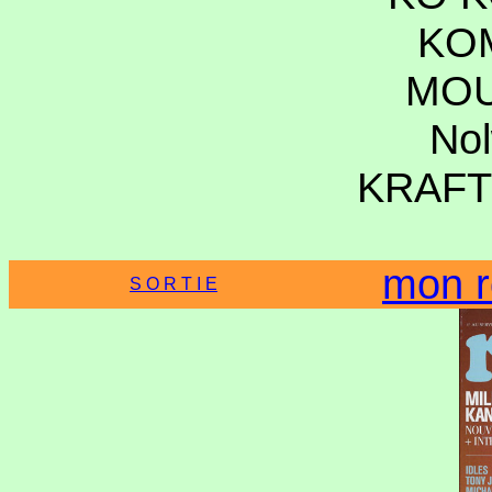
KO
MOU
No
KRAFT
mon r
S O R T I E