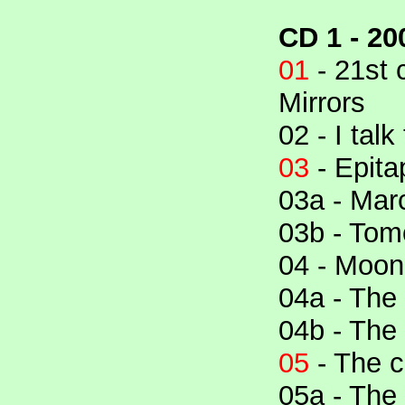
CD 1 - 20
01
- 21st 
Mirrors
02 - I talk
03
- Epita
03a - Mar
03b - Tom
04 - Moon
04a - The
04b - The 
05
- The c
05a - The 