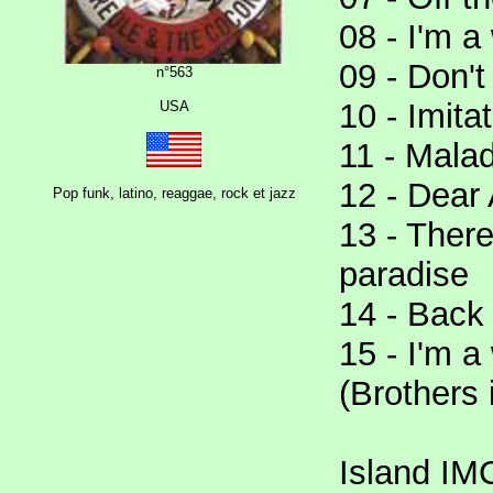
08 - I'm a
09 - Don'
n°563
10 - Imita
USA
11 - Mala
12 - Dear
Pop funk, latino, reaggae, rock et jazz
13 - Ther
paradise
14 - Back 
15 - I'm a
(Brothers
Island IM