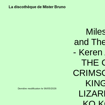
La discothèque de Mister Bruno
Miles
and Th
- Kere
THE 
CRIMSO
KING
Dernière modification le
06/05/2026
LIZAR
KO 