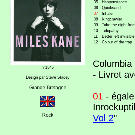
05
Happenstance
06
Quicksand
07
Inhaler
08
Kingcrawler
09
Take the night fro
10
Telepathy
11
Better left invisible
12
Colour of the trap
Columbia
n°1545
- Livret 
Design par Steve Stacey
Grande-Bretagne
01
- égale
Inrockupt
Rock
Vol 2
"