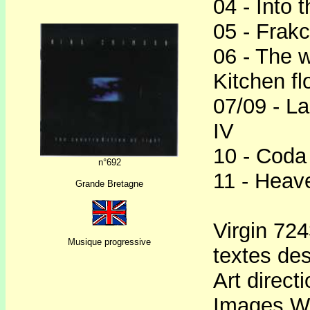
04 - Into 
05 - Frakc
06 - The w
Kitchen f
07/09 - La
IV
10 - Coda
n°692
11 - Heav
Grande Bretagne
Virgin 724
Musique progressive
textes de
Art directi
Images W