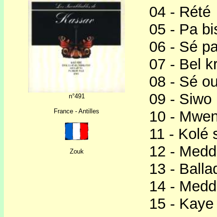
04 - Rété
05 - Pa bi
06 - Sé pa
07 - Bel k
08 - Sé o
09 - Siwo
n°491
France - Antilles
10 - Mwe
11 - Kolé 
12 - Medd
Zouk
13 - Balla
14 - Meddl
15 - Kay