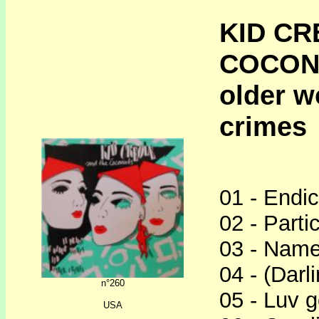
KID CR
COCON
older w
crimes
01 - Endic
02 - Partic
03 - Name
04 - (Darl
n°260
05 - Luv 
USA