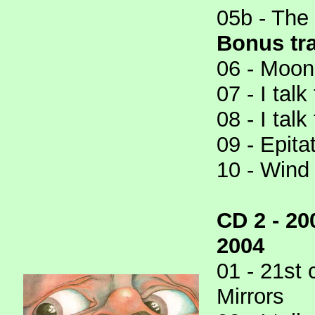
05b - The
Bonus tr
06 - Moonch
07 - I talk
08 - I talk
09 - Epita
10 - Wind
CD 2 - 20
2004
01 - 21st 
Mirrors