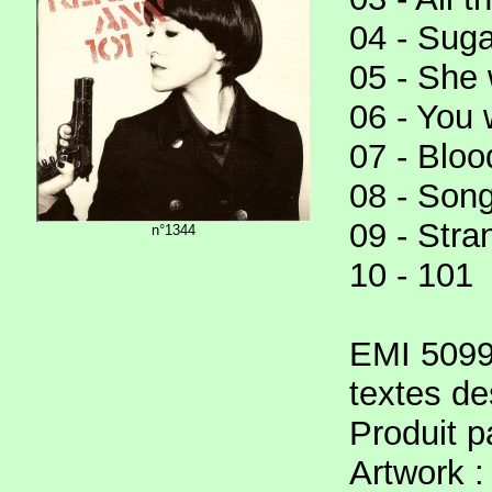
04 - Sug
05 - She 
06 - You 
07 - Blo
08 - Song
09 - Stra
n°1344
10 - 101
EMI 5099
textes d
Produit p
Artwork :