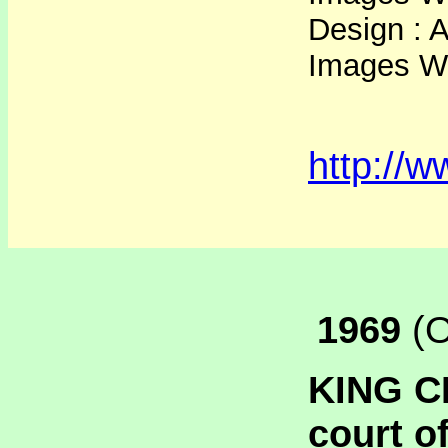
Design : A
Images Wo
http://
1969
(O
KING C
court o