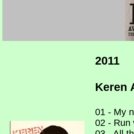
2011
Keren 
01 - My n
02 - Run 
03 - All t