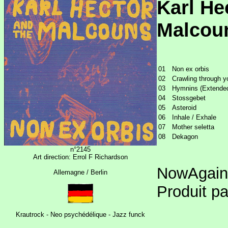
Karl He
Malcoun
01
Non ex orbis
02
Crawling through y
03
Hymnins (Extende
04
Stossgebet
05
Asteroid
06
Inhale / Exhale
07
Mother seletta
08
Dekagon
n°2145
Art direction: Errol F Richardson
NowAgain 
Allemagne / Berlin
Produit pa
Krautrock - Neo psychédélique - Jazz funck