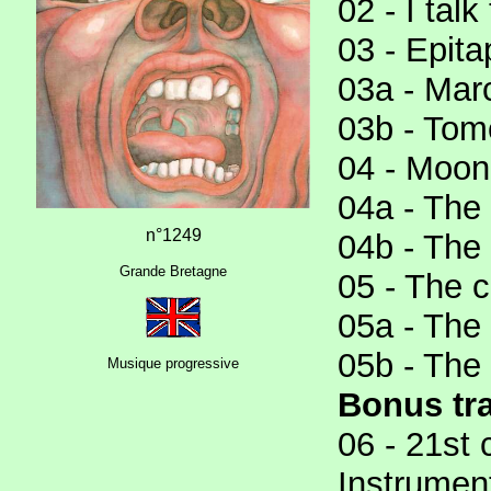
02 - I talk
03 - Epita
03a - Mar
03b - Tom
04 - Moon
04a - The
n°1249
04b - The 
Grande Bretagne
05 - The c
05a - The 
05b - The
Musique progressive
Bonus tr
06 - 21st 
Instrument