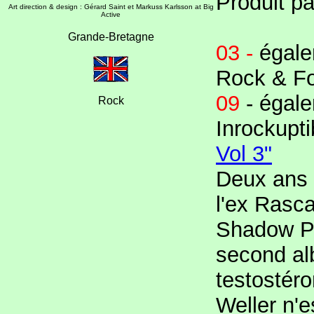
Produit pa
Art direction & design : Gérard Saint et Markuss Karlsson at Big
Active
Grande-Bretagne
03 -
égale
Rock & Fo
09
- égale
Rock
Inrockupti
Vol 3"
Deux ans a
l'ex Rasca
Shadow Pu
second al
testostéro
Weller n'e