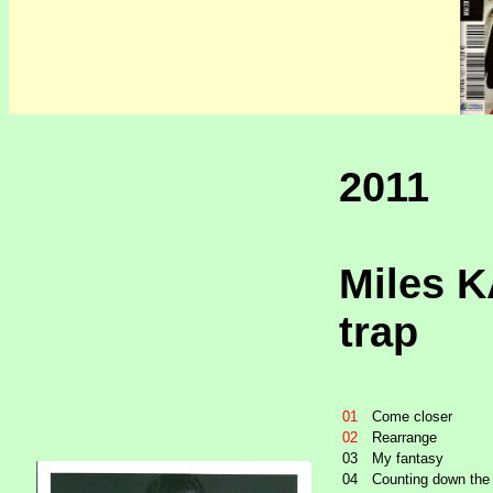
2011
Miles K
trap
01
Come closer
02
Rearrange
03
My fantasy
04
Counting down the