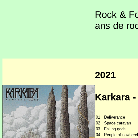
Rock & Fo
ans de roc
2021
Karkara 
01
Deliverance
02
Space caravan
03
Falling gods
04
People of nowhere