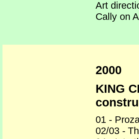
Art direct
Cally on A
2000
KING C
constru
01 - Proz
02/03 - Th