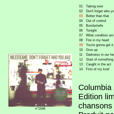
01
Taking over
02
Don't forget who y
03
Better than that
04
Out of control
05
Bombshells
06
Tonight
07
What condition am 
08
Fire in my heart
09
You're gonna get it
10
Give up
11
Darkness in our he
12
Start of something
13
Caught in the act
14
First of my kind
Columbia 
Edition li
chansons 
n°1546